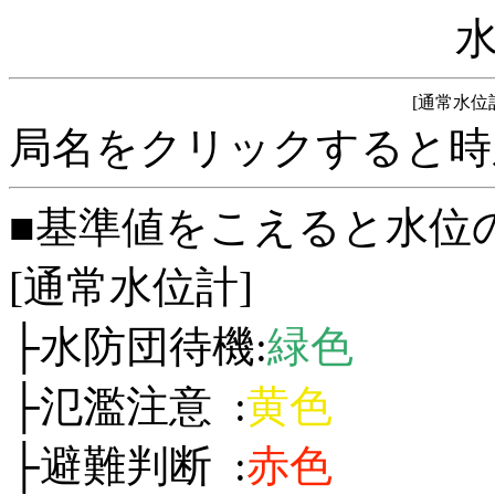
[通常水位
局名をクリックすると時
■基準値をこえると水位
[通常水位計]
├水防団待機:
緑色
├氾濫注意 :
黄色
├避難判断 :
赤色