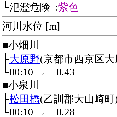
└氾濫危険 :
紫色
河川水位 [m]
■小畑川
├
大原野
(京都市西京区大
└00:10
→
0.43
■小泉川
├
松田橋
(乙訓郡大山崎町
└00:10
→
0.28