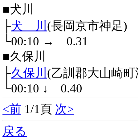
■犬川
├
犬 川
(長岡京市神足)
└00:10
→
0.31
■久保川
├
久保川
(乙訓郡大山崎町
└00:10
↓
0.40
<前
1/1頁
次>
戻る