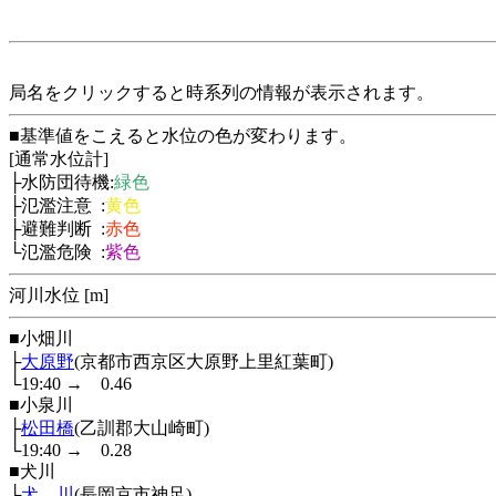
局名をクリックすると時系列の情報が表示されます。
■基準値をこえると水位の色が変わります。
[通常水位計]
├水防団待機:
緑色
├氾濫注意 :
黄色
├避難判断 :
赤色
└氾濫危険 :
紫色
河川水位 [m]
■小畑川
├
大原野
(京都市西京区大原野上里紅葉町)
└19:40
→
0.46
■小泉川
├
松田橋
(乙訓郡大山崎町)
└19:40
→
0.28
■犬川
├
犬 川
(長岡京市神足)