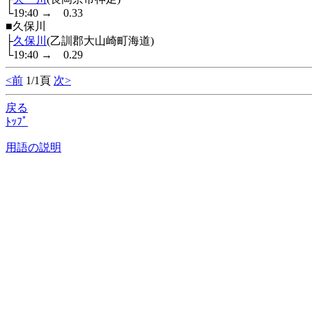
└19:40
→
0.33
■久保川
├
久保川
(乙訓郡大山崎町海道)
└19:40
→
0.29
<前
1/1頁
次>
戻る
ﾄｯﾌﾟ
用語の説明