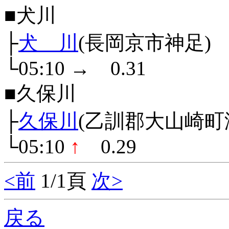
■犬川
├
犬 川
(長岡京市神足)
└05:10
→
0.31
■久保川
├
久保川
(乙訓郡大山崎町
└05:10
↑
0.29
<前
1/1頁
次>
戻る