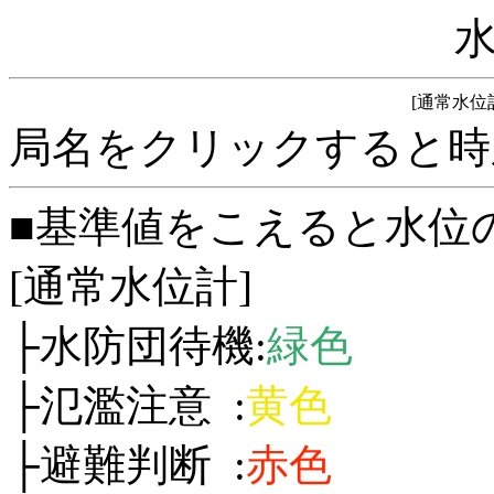
[通常水位
局名をクリックすると時
■基準値をこえると水位
[通常水位計]
├水防団待機:
緑色
├氾濫注意 :
黄色
├避難判断 :
赤色