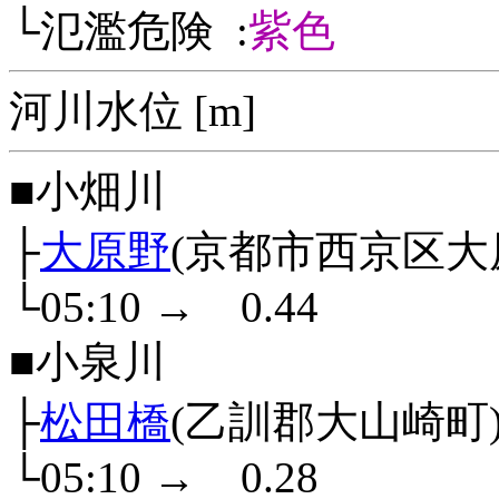
└氾濫危険 :
紫色
河川水位 [m]
■小畑川
├
大原野
(京都市西京区大
└05:10
→
0.44
■小泉川
├
松田橋
(乙訓郡大山崎町
└05:10
→
0.28