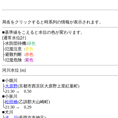
局名をクリックすると時系列の情報が表示されます。
■基準値をこえると水位の色が変わります。
[通常水位計]
├水防団待機:
緑色
├氾濫注意 :
黄色
├避難判断 :
赤色
└氾濫危険 :
紫色
河川水位 [m]
■小畑川
├
大原野
(京都市西京区大原野上里紅葉町)
└21:30
→
0.50
■小泉川
├
松田橋
(乙訓郡大山崎町)
└21:30
→
0.29
■犬川
├
犬 川
(長岡京市神足)