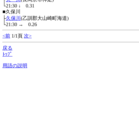
└21:30
↓
0.31
■久保川
├
久保川
(乙訓郡大山崎町海道)
└21:30
→
0.26
<前
1/1頁
次>
戻る
ﾄｯﾌﾟ
用語の説明