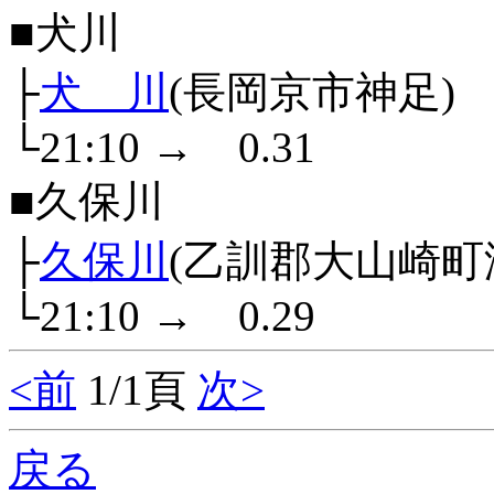
■犬川
├
犬 川
(長岡京市神足)
└21:10
→
0.31
■久保川
├
久保川
(乙訓郡大山崎町
└21:10
→
0.29
<前
1/1頁
次>
戻る