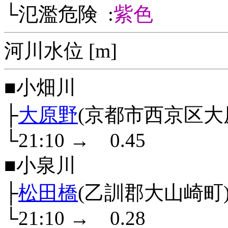
└氾濫危険 :
紫色
河川水位 [m]
■小畑川
├
大原野
(京都市西京区大
└21:10
→
0.45
■小泉川
├
松田橋
(乙訓郡大山崎町
└21:10
→
0.28