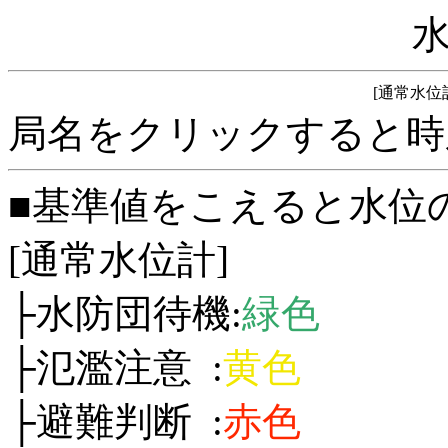
[通常水位
局名をクリックすると時
■基準値をこえると水位
[通常水位計]
├水防団待機:
緑色
├氾濫注意 :
黄色
├避難判断 :
赤色