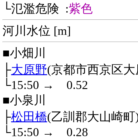
└氾濫危険 :
紫色
河川水位 [m]
■小畑川
├
大原野
(京都市西京区大
└15:50
→
0.52
■小泉川
├
松田橋
(乙訓郡大山崎町
└15:50
→
0.28