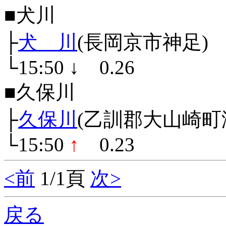
■犬川
├
犬 川
(長岡京市神足)
└15:50
↓
0.26
■久保川
├
久保川
(乙訓郡大山崎町
└15:50
↑
0.23
<前
1/1頁
次>
戻る