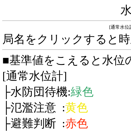
[通常水位
局名をクリックすると時
■基準値をこえると水位
[通常水位計]
├水防団待機:
緑色
├氾濫注意 :
黄色
├避難判断 :
赤色