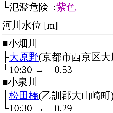
└氾濫危険 :
紫色
河川水位 [m]
■小畑川
├
大原野
(京都市西京区大
└10:30
→
0.53
■小泉川
├
松田橋
(乙訓郡大山崎町
└10:30
→
0.29