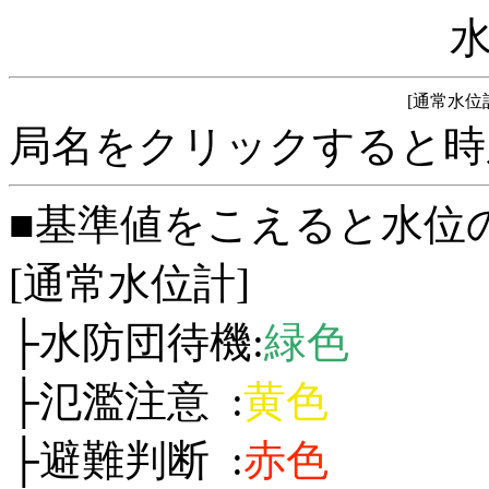
[通常水位
局名をクリックすると時
■基準値をこえると水位
[通常水位計]
├水防団待機:
緑色
├氾濫注意 :
黄色
├避難判断 :
赤色