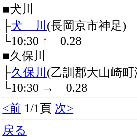
■犬川
├
犬 川
(長岡京市神足)
└10:30
↑
0.28
■久保川
├
久保川
(乙訓郡大山崎町
└10:30
→
0.28
<前
1/1頁
次>
戻る