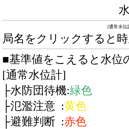
[通常水位
局名をクリックすると時
■基準値をこえると水位
[通常水位計]
├水防団待機:
緑色
├氾濫注意 :
黄色
├避難判断 :
赤色