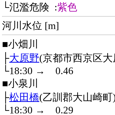
└氾濫危険 :
紫色
河川水位 [m]
■小畑川
├
大原野
(京都市西京区大
└18:30
→
0.46
■小泉川
├
松田橋
(乙訓郡大山崎町
└18:30
→
0.29