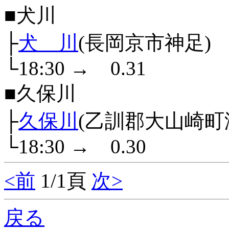
■犬川
├
犬 川
(長岡京市神足)
└18:30
→
0.31
■久保川
├
久保川
(乙訓郡大山崎町
└18:30
→
0.30
<前
1/1頁
次>
戻る