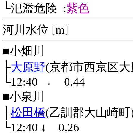
└氾濫危険 :
紫色
河川水位 [m]
■小畑川
├
大原野
(京都市西京区大
└12:40
→
0.44
■小泉川
├
松田橋
(乙訓郡大山崎町
└12:40
↓
0.26