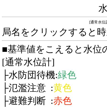
[通常水位
局名をクリックすると時
■基準値をこえると水位
[通常水位計]
├水防団待機:
緑色
├氾濫注意 :
黄色
├避難判断 :
赤色