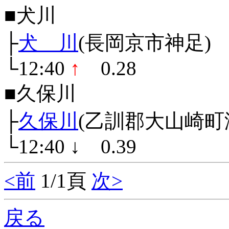
■犬川
├
犬 川
(長岡京市神足)
└12:40
↑
0.28
■久保川
├
久保川
(乙訓郡大山崎町
└12:40
↓
0.39
<前
1/1頁
次>
戻る