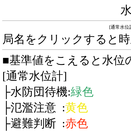
[通常水位
局名をクリックすると時
■基準値をこえると水位
[通常水位計]
├水防団待機:
緑色
├氾濫注意 :
黄色
├避難判断 :
赤色