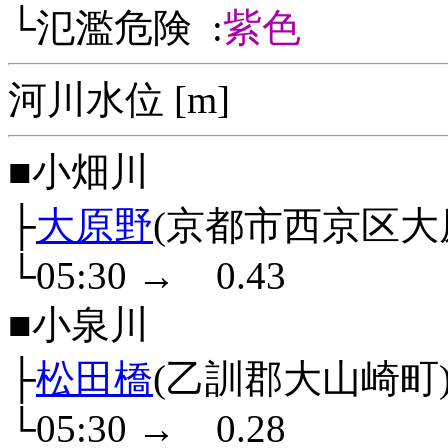
└氾濫危険 :
紫色
河川水位 [m]
■小畑川
├
大原野
(京都市西京区大
└05:30
→
0.43
■小泉川
├
松田橋
(乙訓郡大山崎町
└05:30
→
0.28