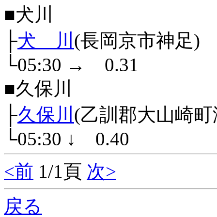
■犬川
├
犬 川
(長岡京市神足)
└05:30
→
0.31
■久保川
├
久保川
(乙訓郡大山崎町
└05:30
↓
0.40
<前
1/1頁
次>
戻る