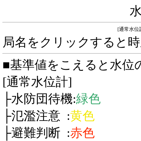
[通常水位
局名をクリックすると時
■基準値をこえると水位
[通常水位計]
├水防団待機:
緑色
├氾濫注意 :
黄色
├避難判断 :
赤色