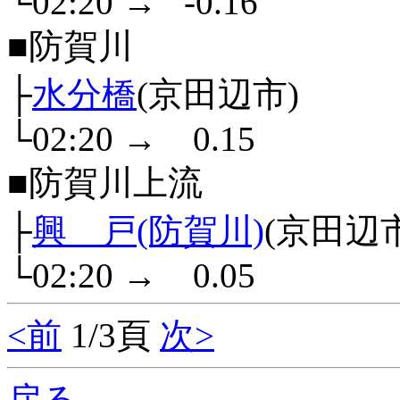
└02:20
→
-0.16
■防賀川
├
水分橋
(京田辺市)
└02:20
→
0.15
■防賀川上流
├
興 戸(防賀川)
(京田辺
└02:20
→
0.05
<前
1/3頁
次>
戻る