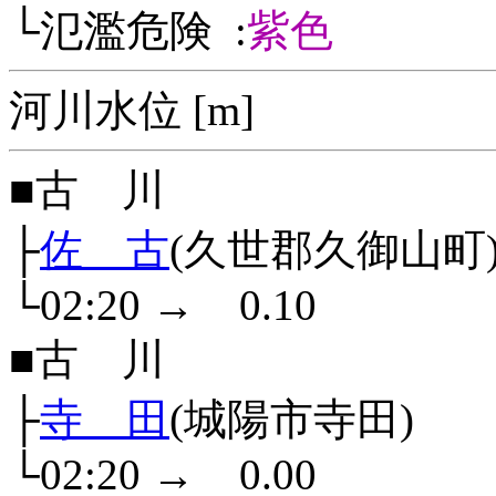
└氾濫危険 :
紫色
河川水位 [m]
■古 川
├
佐 古
(久世郡久御山町
└02:20
→
0.10
■古 川
├
寺 田
(城陽市寺田)
└02:20
→
0.00