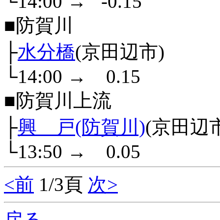
└14:00
→
-0.15
■防賀川
├
水分橋
(京田辺市)
└14:00
→
0.15
■防賀川上流
├
興 戸(防賀川)
(京田辺
└13:50
→
0.05
<前
1/3頁
次>
戻る