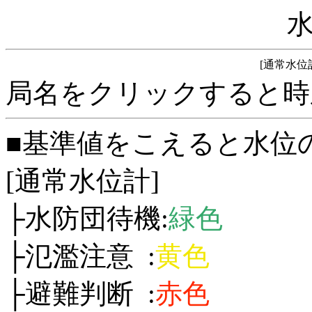
[通常水位
局名をクリックすると時
■基準値をこえると水位
[通常水位計]
├水防団待機:
緑色
├氾濫注意 :
黄色
├避難判断 :
赤色