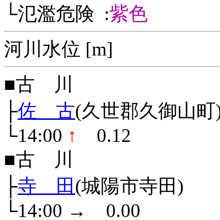
└氾濫危険 :
紫色
河川水位 [m]
■古 川
├
佐 古
(久世郡久御山町
└14:00
↑
0.12
■古 川
├
寺 田
(城陽市寺田)
└14:00
→
0.00