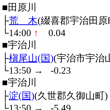
■田原川
├
荒 木
(綴喜郡宇治田原
└14:00
↑
0.04
■宇治川
├
槇尾山(国)
(宇治市宇治
└13:50
→
-0.23
■宇治川
├
淀(国)
(久世郡久御山町)
└13:50
→
-5.49