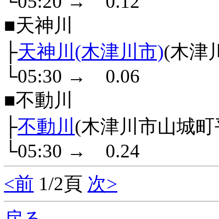
└05:20
→
0.12
■天神川
├
天神川(木津川市)
(木津
└05:30
→
0.06
■不動川
├
不動川
(木津川市山城町
└05:30
→
0.24
<前
1/2頁
次>
戻る