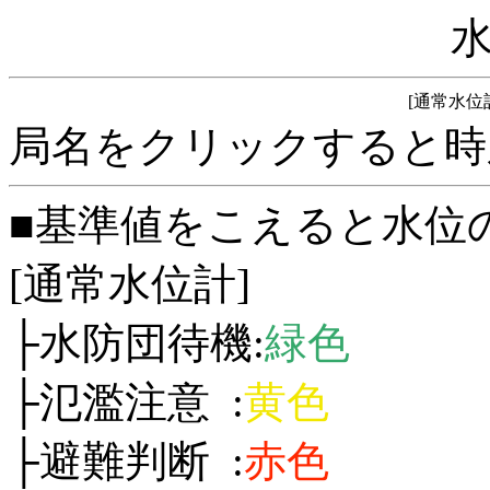
[通常水位
局名をクリックすると時
■基準値をこえると水位
[通常水位計]
├水防団待機:
緑色
├氾濫注意 :
黄色
├避難判断 :
赤色