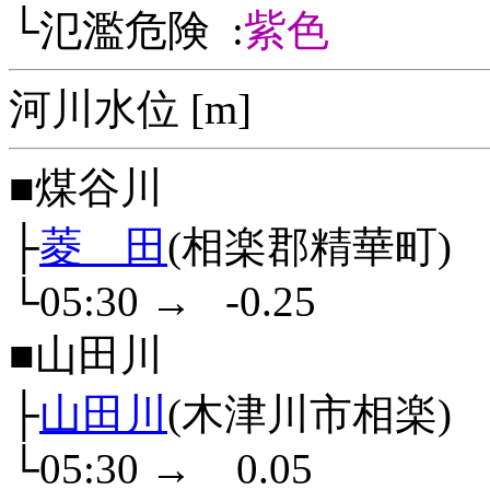
└氾濫危険 :
紫色
河川水位 [m]
■煤谷川
├
菱 田
(相楽郡精華町)
└05:30
→
-0.25
■山田川
├
山田川
(木津川市相楽)
└05:30
→
0.05