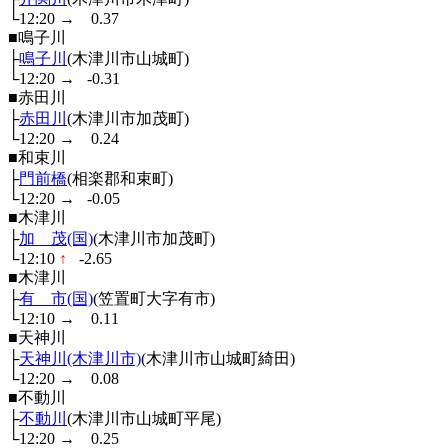
└12:20
→
0.37
■鳴子川
├
鳴子川
(木津川市山城町)
└12:20
→
-0.31
■赤田川
├
赤田川
(木津川市加茂町)
└12:20
→
0.24
■和束川
├
門前橋
(相楽郡和束町)
└12:20
→
-0.05
■木津川
├
加 茂(国)
(木津川市加茂町)
└12:10
↑
-2.65
■木津川
├
有 市(国)
(笠置町大字有市)
└12:10
→
0.11
■天神川
├
天神川(木津川市)
(木津川市山城町綺田)
└12:20
→
0.08
■不動川
├
不動川
(木津川市山城町平尾)
└12:20
→
0.25