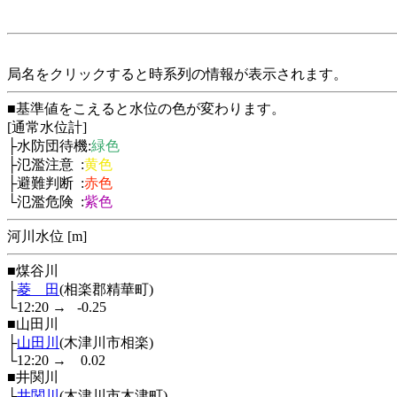
局名をクリックすると時系列の情報が表示されます。
■基準値をこえると水位の色が変わります。
[通常水位計]
├水防団待機:
緑色
├氾濫注意 :
黄色
├避難判断 :
赤色
└氾濫危険 :
紫色
河川水位 [m]
■煤谷川
├
菱 田
(相楽郡精華町)
└12:20
→
-0.25
■山田川
├
山田川
(木津川市相楽)
└12:20
→
0.02
■井関川
├
井関川
(木津川市木津町)