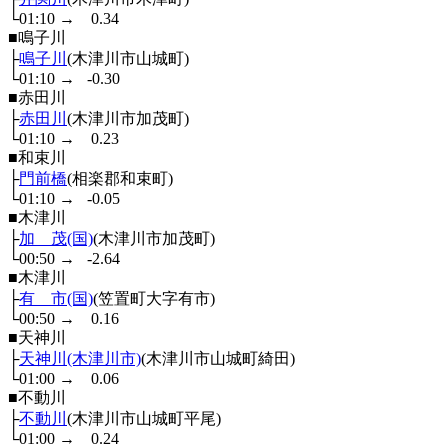
└01:10
→
0.34
■鳴子川
├
鳴子川
(木津川市山城町)
└01:10
→
-0.30
■赤田川
├
赤田川
(木津川市加茂町)
└01:10
→
0.23
■和束川
├
門前橋
(相楽郡和束町)
└01:10
→
-0.05
■木津川
├
加 茂(国)
(木津川市加茂町)
└00:50
→
-2.64
■木津川
├
有 市(国)
(笠置町大字有市)
└00:50
→
0.16
■天神川
├
天神川(木津川市)
(木津川市山城町綺田)
└01:00
→
0.06
■不動川
├
不動川
(木津川市山城町平尾)
└01:00
→
0.24