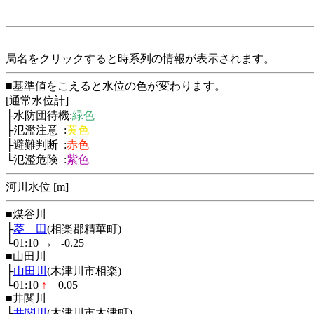
局名をクリックすると時系列の情報が表示されます。
■基準値をこえると水位の色が変わります。
[通常水位計]
├水防団待機:
緑色
├氾濫注意 :
黄色
├避難判断 :
赤色
└氾濫危険 :
紫色
河川水位 [m]
■煤谷川
├
菱 田
(相楽郡精華町)
└01:10
→
-0.25
■山田川
├
山田川
(木津川市相楽)
└01:10
↑
0.05
■井関川
├
井関川
(木津川市木津町)