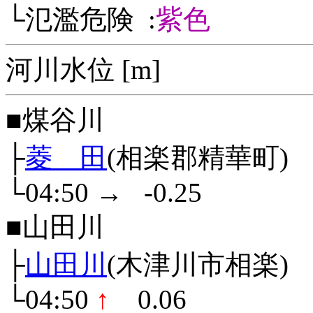
└氾濫危険 :
紫色
河川水位 [m]
■煤谷川
├
菱 田
(相楽郡精華町)
└04:50
→
-0.25
■山田川
├
山田川
(木津川市相楽)
└04:50
↑
0.06