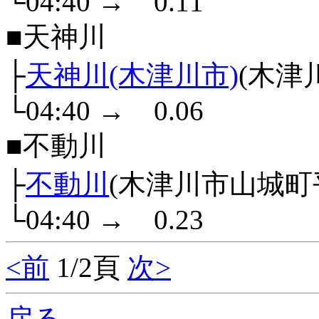
└04:40
→
0.11
■天神川
├
天神川(木津川市)
(木津
└04:40
→
0.06
■不動川
├
不動川
(木津川市山城町
└04:40
→
0.23
<前
1/2頁
次>
戻る