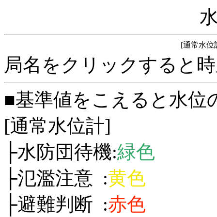
[通常水位
局名をクリックすると時
■基準値をこえると水位
[通常水位計]
├水防団待機:
緑色
├氾濫注意 :
黄色
├避難判断 :
赤色