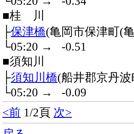
└05:20
→
-0.34
■桂 川
├
保津橋
(亀岡市保津町(亀岡
└05:20
→
-0.51
■須知川
├
須知川橋
(船井郡京丹波
└05:20
→
-0.09
<前
1/2頁
次>
戻る