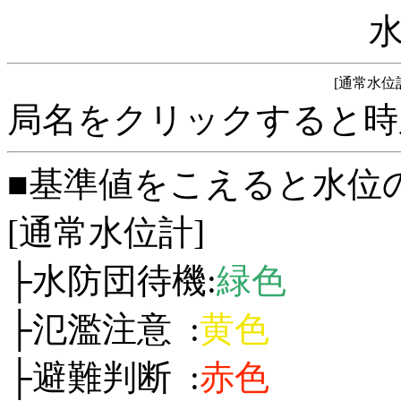
[通常水位
局名をクリックすると時
■基準値をこえると水位
[通常水位計]
├水防団待機:
緑色
├氾濫注意 :
黄色
├避難判断 :
赤色