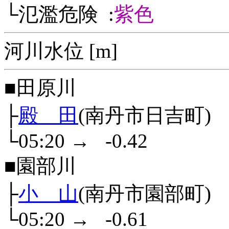
└氾濫危険 :
紫色
河川水位 [m]
■田原川
├
殿 田
(南丹市日吉町)
└05:20
→
-0.42
■園部川
├
小 山
(南丹市園部町)
└05:20
→
-0.61