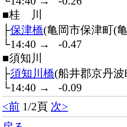
└14:40
→
-0.26
■桂 川
├
保津橋
(亀岡市保津町(亀岡
└14:40
→
-0.47
■須知川
├
須知川橋
(船井郡京丹波
└14:40
→
-0.09
<前
1/2頁
次>
戻る