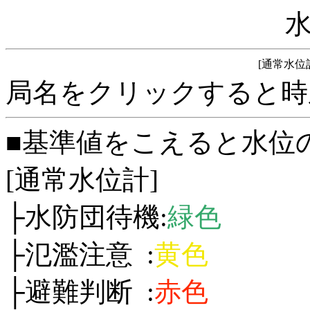
[通常水位
局名をクリックすると時
■基準値をこえると水位
[通常水位計]
├水防団待機:
緑色
├氾濫注意 :
黄色
├避難判断 :
赤色