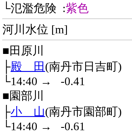
└氾濫危険 :
紫色
河川水位 [m]
■田原川
├
殿 田
(南丹市日吉町)
└14:40
→
-0.41
■園部川
├
小 山
(南丹市園部町)
└14:40
→
-0.61