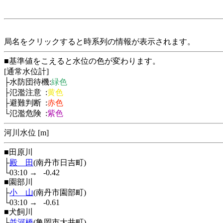
局名をクリックすると時系列の情報が表示されます。
■基準値をこえると水位の色が変わります。
[通常水位計]
├水防団待機:
緑色
├氾濫注意 :
黄色
├避難判断 :
赤色
└氾濫危険 :
紫色
河川水位 [m]
■田原川
├
殿 田
(南丹市日吉町)
└03:10
→
-0.42
■園部川
├
小 山
(南丹市園部町)
└03:10
→
-0.61
■犬飼川
├
並河橋
(亀岡市大井町)