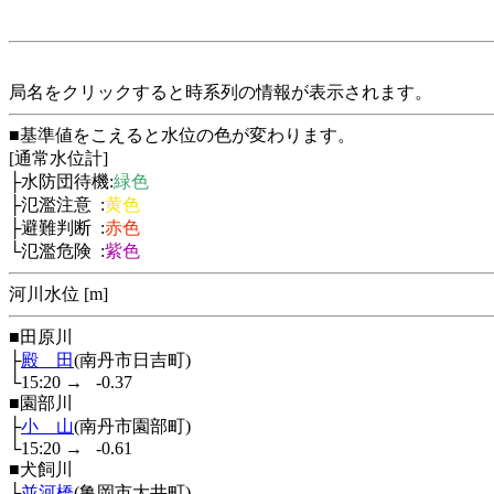
局名をクリックすると時系列の情報が表示されます。
■基準値をこえると水位の色が変わります。
[通常水位計]
├水防団待機:
緑色
├氾濫注意 :
黄色
├避難判断 :
赤色
└氾濫危険 :
紫色
河川水位 [m]
■田原川
├
殿 田
(南丹市日吉町)
└15:20
→
-0.37
■園部川
├
小 山
(南丹市園部町)
└15:20
→
-0.61
■犬飼川
├
並河橋
(亀岡市大井町)