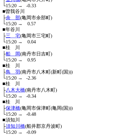
└15:20
→
-0.33
■曽我谷川
├
余 部
(亀岡市余部町)
└15:20
→
0.57
■年谷川
├
三 宅
(亀岡市三宅町)
└15:20
→
0.04
■桂 川
├
船 岡
(南丹市日吉町)
└15:20
→
0.95
■桂 川
├
鳥 羽
(南丹市八木町(新町(国)))
└15:20
→
-2.36
■桂 川
├
八木大橋
(南丹市八木町)
└15:20
→
-0.34
■桂 川
├
保津橋
(亀岡市保津町(亀岡(国)))
└15:20
→
-0.48
■須知川
├
須知川橋
(船井郡京丹波町)
└15:20
→
-0.09