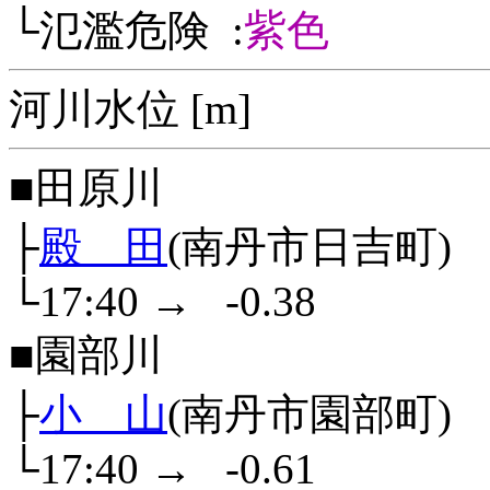
└氾濫危険 :
紫色
河川水位 [m]
■田原川
├
殿 田
(南丹市日吉町)
└17:40
→
-0.38
■園部川
├
小 山
(南丹市園部町)
└17:40
→
-0.61