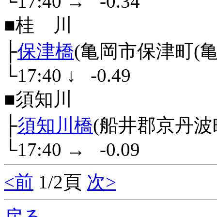
└17:40
→
-0.34
■桂 川
├
保津橋
(亀岡市保津町(亀岡
└17:40
↓
-0.49
■須知川
├
須知川橋
(船井郡京丹波
└17:40
→
-0.09
<前
1/2頁
次>
戻る