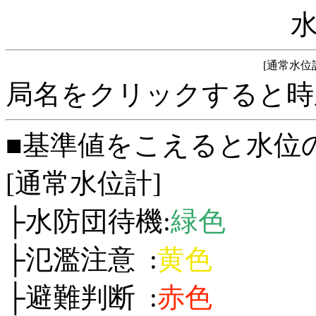
[通常水位
局名をクリックすると時
■基準値をこえると水位
[通常水位計]
├水防団待機:
緑色
├氾濫注意 :
黄色
├避難判断 :
赤色