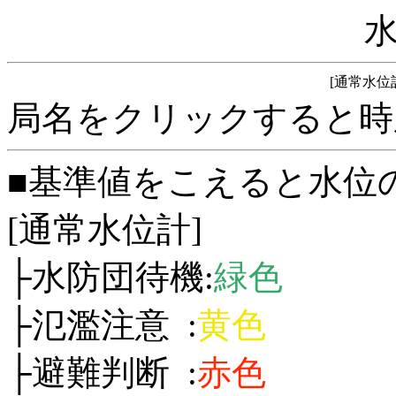
[通常水位
局名をクリックすると時
■基準値をこえると水位
[通常水位計]
├水防団待機:
緑色
├氾濫注意 :
黄色
├避難判断 :
赤色