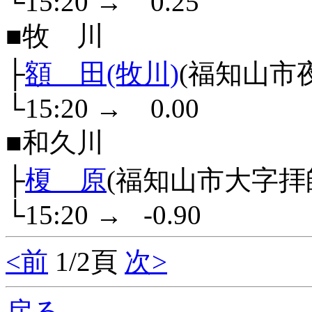
└15:20
→
0.25
■牧 川
├
額 田(牧川)
(福知山市
└15:20
→
0.00
■和久川
├
榎 原
(福知山市大字拝
└15:20
→
-0.90
<前
1/2頁
次>
戻る