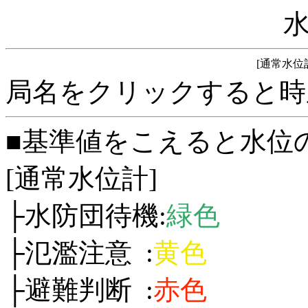
[通常水位
局名をクリックすると時
■基準値をこえると水位
[通常水位計]
├水防団待機:
緑色
├氾濫注意 :
黄色
├避難判断 :
赤色