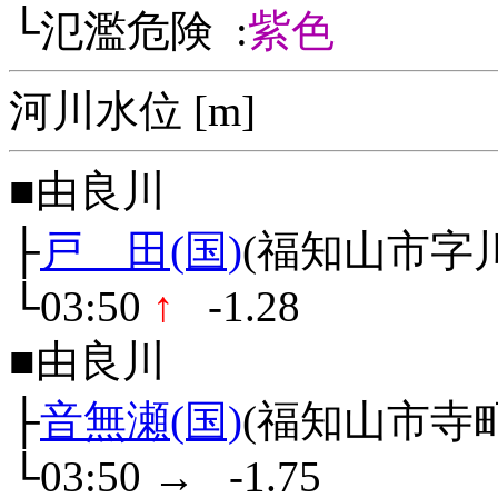
└氾濫危険 :
紫色
河川水位 [m]
■由良川
├
戸 田(国)
(福知山市字
└03:50
↑
-1.28
■由良川
├
音無瀬(国)
(福知山市寺町
└03:50
→
-1.75