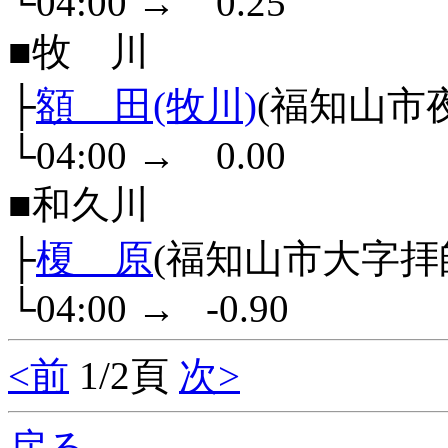
└04:00
→
0.25
■牧 川
├
額 田(牧川)
(福知山市
└04:00
→
0.00
■和久川
├
榎 原
(福知山市大字拝
└04:00
→
-0.90
<前
1/2頁
次>
戻る