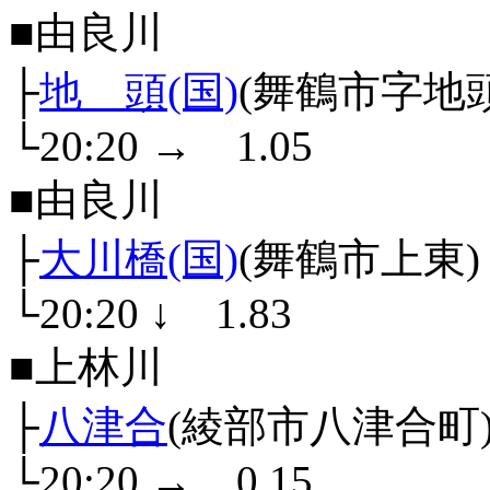
■由良川
├
地 頭(国)
(舞鶴市字地頭
└20:20
→
1.05
■由良川
├
大川橋(国)
(舞鶴市上東)
└20:20
↓
1.83
■上林川
├
八津合
(綾部市八津合町
└20:20
→
0.15