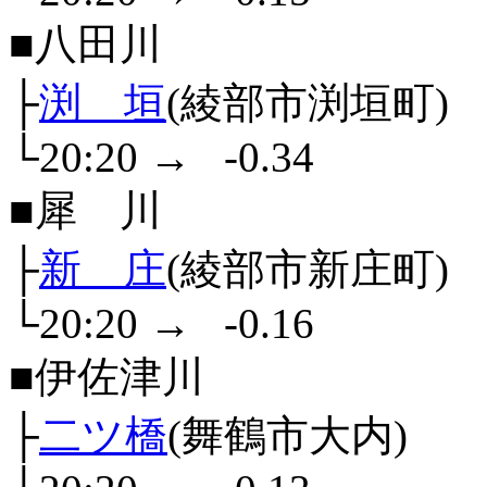
■八田川
├
渕 垣
(綾部市渕垣町)
└20:20
→
-0.34
■犀 川
├
新 庄
(綾部市新庄町)
└20:20
→
-0.16
■伊佐津川
├
二ツ橋
(舞鶴市大内)