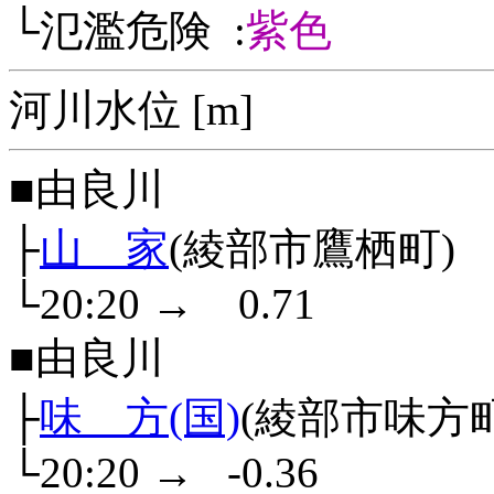
└氾濫危険 :
紫色
河川水位 [m]
■由良川
├
山 家
(綾部市鷹栖町)
└20:20
→
0.71
■由良川
├
味 方(国)
(綾部市味方町
└20:20
→
-0.36