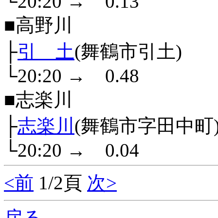
└20:20
→
0.13
■高野川
├
引 土
(舞鶴市引土)
└20:20
→
0.48
■志楽川
├
志楽川
(舞鶴市字田中町
└20:20
→
0.04
<前
1/2頁
次>
戻る