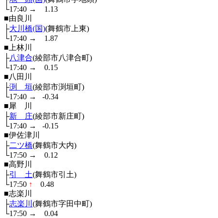
└17:40
→
1.13
■由良川
├
大川橋(国)
(舞鶴市上東)
└17:40
→
1.87
■上林川
├
八津合
(綾部市八津合町)
└17:40
→
0.15
■八田川
├
渕 垣
(綾部市渕垣町)
└17:40
→
-0.34
■犀 川
├
新 庄
(綾部市新庄町)
└17:40
→
-0.15
■伊佐津川
├
二ツ橋
(舞鶴市大内)
└17:50
→
0.12
■高野川
├
引 土
(舞鶴市引土)
└17:50
↑
0.48
■志楽川
├
志楽川
(舞鶴市字田中町)
└17:50
→
0.04