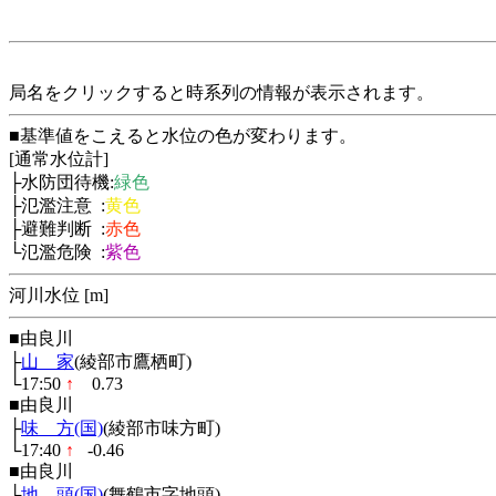
局名をクリックすると時系列の情報が表示されます。
■基準値をこえると水位の色が変わります。
[通常水位計]
├水防団待機:
緑色
├氾濫注意 :
黄色
├避難判断 :
赤色
└氾濫危険 :
紫色
河川水位 [m]
■由良川
├
山 家
(綾部市鷹栖町)
└17:50
↑
0.73
■由良川
├
味 方(国)
(綾部市味方町)
└17:40
↑
-0.46
■由良川
├
地 頭(国)
(舞鶴市字地頭)