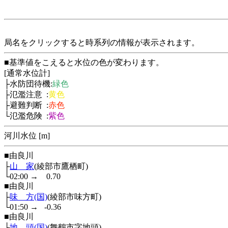
局名をクリックすると時系列の情報が表示されます。
■基準値をこえると水位の色が変わります。
[通常水位計]
├水防団待機:
緑色
├氾濫注意 :
黄色
├避難判断 :
赤色
└氾濫危険 :
紫色
河川水位 [m]
■由良川
├
山 家
(綾部市鷹栖町)
└02:00
→
0.70
■由良川
├
味 方(国)
(綾部市味方町)
└01:50
→
-0.36
■由良川
├
地 頭(国)
(舞鶴市字地頭)