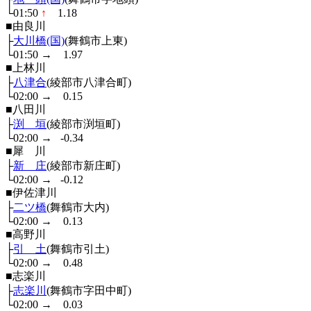
└01:50
↑
1.18
■由良川
├
大川橋(国)
(舞鶴市上東)
└01:50
→
1.97
■上林川
├
八津合
(綾部市八津合町)
└02:00
→
0.15
■八田川
├
渕 垣
(綾部市渕垣町)
└02:00
→
-0.34
■犀 川
├
新 庄
(綾部市新庄町)
└02:00
→
-0.12
■伊佐津川
├
二ツ橋
(舞鶴市大内)
└02:00
→
0.13
■高野川
├
引 土
(舞鶴市引土)
└02:00
→
0.48
■志楽川
├
志楽川
(舞鶴市字田中町)
└02:00
→
0.03