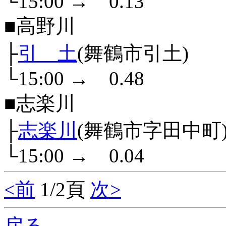
└15:00
→
0.13
■高野川
├
引 土
(舞鶴市引土)
└15:00
→
0.48
■志楽川
├
志楽川
(舞鶴市字田中町
└15:00
→
0.04
<前
1/2頁
次>
戻る