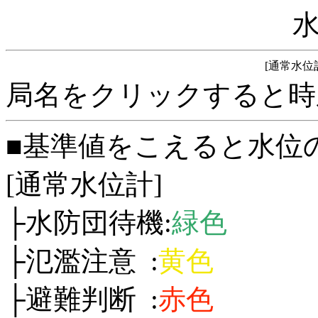
[通常水位
局名をクリックすると時
■基準値をこえると水位
[通常水位計]
├水防団待機:
緑色
├氾濫注意 :
黄色
├避難判断 :
赤色