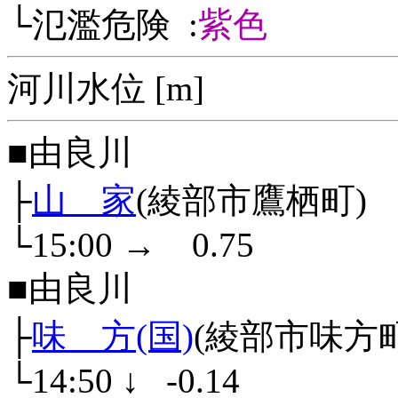
└氾濫危険 :
紫色
河川水位 [m]
■由良川
├
山 家
(綾部市鷹栖町)
└15:00
→
0.75
■由良川
├
味 方(国)
(綾部市味方町
└14:50
↓
-0.14