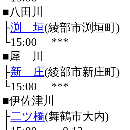
■八田川
├
渕 垣
(綾部市渕垣町)
└15:00
***
■犀 川
├
新 庄
(綾部市新庄町)
└15:00
***
■伊佐津川
├
二ツ橋
(舞鶴市大内)