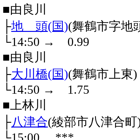
■由良川
├
地 頭(国)
(舞鶴市字地頭
└14:50
→
0.99
■由良川
├
大川橋(国)
(舞鶴市上東)
└14:50
→
1.75
■上林川
├
八津合
(綾部市八津合町
└15:00
***