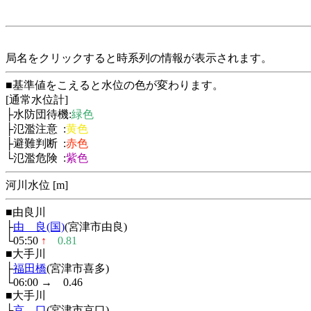
局名をクリックすると時系列の情報が表示されます。
■基準値をこえると水位の色が変わります。
[通常水位計]
├水防団待機:
緑色
├氾濫注意 :
黄色
├避難判断 :
赤色
└氾濫危険 :
紫色
河川水位 [m]
■由良川
├
由 良(国)
(宮津市由良)
└05:50
↑
0.81
■大手川
├
福田橋
(宮津市喜多)
└06:00
→
0.46
■大手川
├
京 口
(宮津市京口)