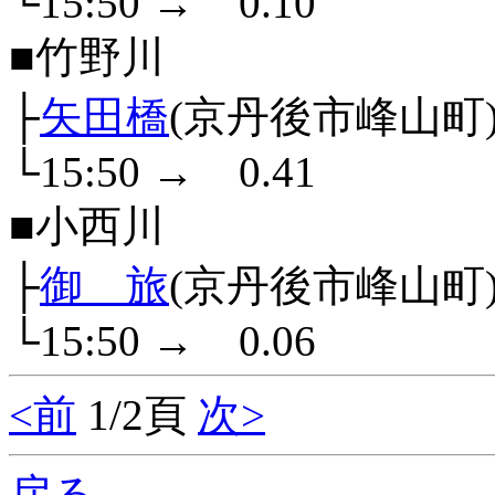
└15:50
→
0.10
■竹野川
├
矢田橋
(京丹後市峰山町
└15:50
→
0.41
■小西川
├
御 旅
(京丹後市峰山町
└15:50
→
0.06
<前
1/2頁
次>
戻る