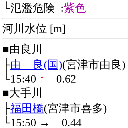
└氾濫危険 :
紫色
河川水位 [m]
■由良川
├
由 良(国)
(宮津市由良)
└15:40
↑
0.62
■大手川
├
福田橋
(宮津市喜多)
└15:50
→
0.44