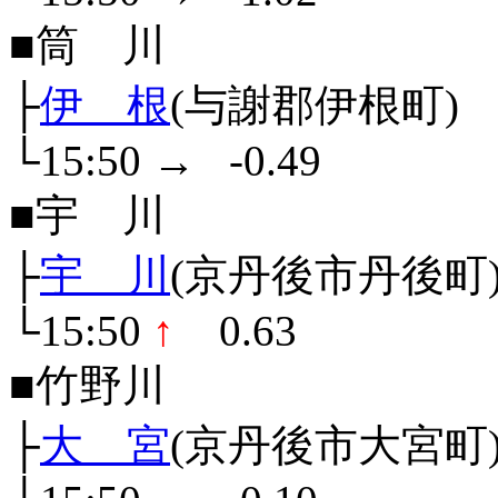
■筒 川
├
伊 根
(与謝郡伊根町)
└15:50
→
-0.49
■宇 川
├
宇 川
(京丹後市丹後町
└15:50
↑
0.63
■竹野川
├
大 宮
(京丹後市大宮町