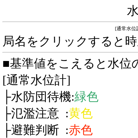
[通常水位
局名をクリックすると時
■基準値をこえると水位
[通常水位計]
├水防団待機:
緑色
├氾濫注意 :
黄色
├避難判断 :
赤色