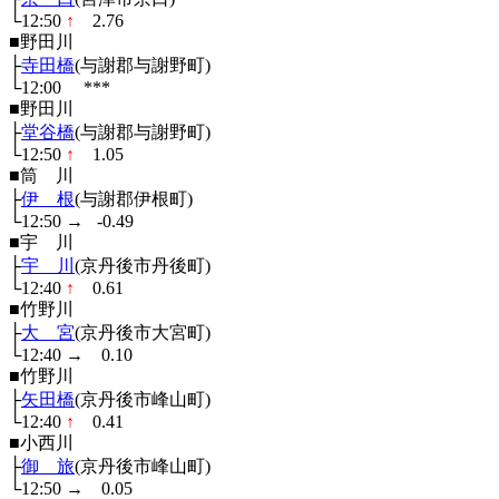
└12:50
↑
2.76
■野田川
├
寺田橋
(与謝郡与謝野町)
└12:00
***
■野田川
├
堂谷橋
(与謝郡与謝野町)
└12:50
↑
1.05
■筒 川
├
伊 根
(与謝郡伊根町)
└12:50
→
-0.49
■宇 川
├
宇 川
(京丹後市丹後町)
└12:40
↑
0.61
■竹野川
├
大 宮
(京丹後市大宮町)
└12:40
→
0.10
■竹野川
├
矢田橋
(京丹後市峰山町)
└12:40
↑
0.41
■小西川
├
御 旅
(京丹後市峰山町)
└12:50
→
0.05