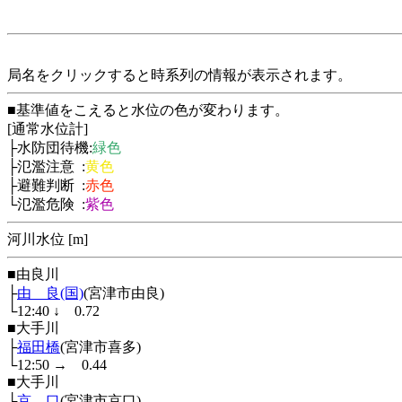
局名をクリックすると時系列の情報が表示されます。
■基準値をこえると水位の色が変わります。
[通常水位計]
├水防団待機:
緑色
├氾濫注意 :
黄色
├避難判断 :
赤色
└氾濫危険 :
紫色
河川水位 [m]
■由良川
├
由 良(国)
(宮津市由良)
└12:40
↓
0.72
■大手川
├
福田橋
(宮津市喜多)
└12:50
→
0.44
■大手川
├
京 口
(宮津市京口)