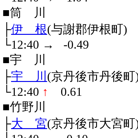
■筒 川
├
伊 根
(与謝郡伊根町)
└12:40
→
-0.49
■宇 川
├
宇 川
(京丹後市丹後町
└12:40
↑
0.61
■竹野川
├
大 宮
(京丹後市大宮町