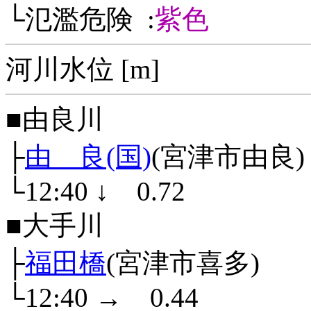
└氾濫危険 :
紫色
河川水位 [m]
■由良川
├
由 良(国)
(宮津市由良)
└12:40
↓
0.72
■大手川
├
福田橋
(宮津市喜多)
└12:40
→
0.44