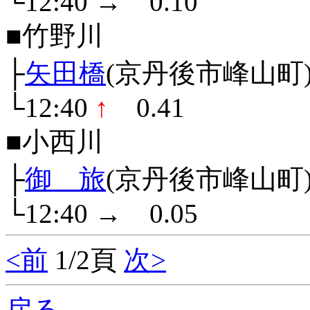
└12:40
→
0.10
■竹野川
├
矢田橋
(京丹後市峰山町
└12:40
↑
0.41
■小西川
├
御 旅
(京丹後市峰山町
└12:40
→
0.05
<前
1/2頁
次>
戻る