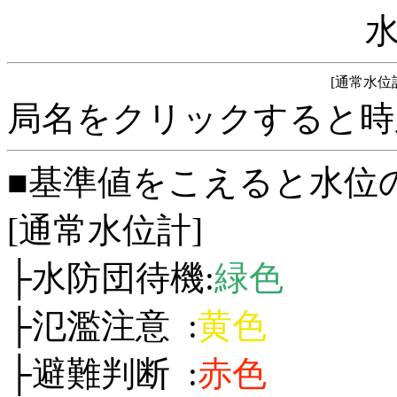
[通常水位
局名をクリックすると時
■基準値をこえると水位
[通常水位計]
├水防団待機:
緑色
├氾濫注意 :
黄色
├避難判断 :
赤色