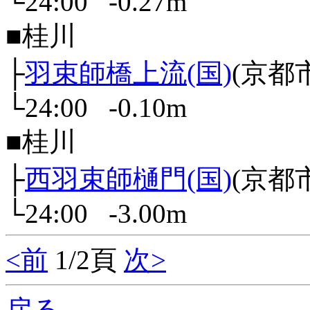
└24:00 -0.27m
■桂川
├
羽束師橋上流(国)
(京都
└24:00 -0.10m
■桂川
├
西羽束師樋門(国)
(京都
└24:00 -3.00m
<前
1/2頁
次>
戻る