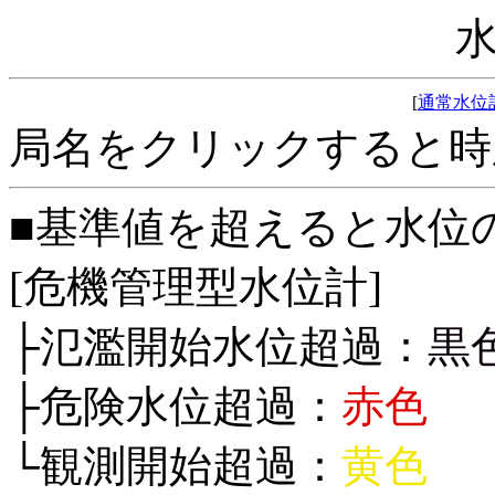
[
通常水位
局名をクリックすると時
■基準値を超えると水位
[危機管理型水位計]
├氾濫開始水位超過：
黒
├危険水位超過：
赤色
└観測開始超過：
黄色