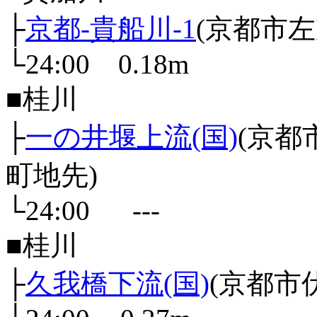
├
京都-貴船川-1
(京都市
└24:00 0.18m
■桂川
├
一の井堰上流(国)
(京
町地先)
└24:00 ---
■桂川
├
久我橋下流(国)
(京都市