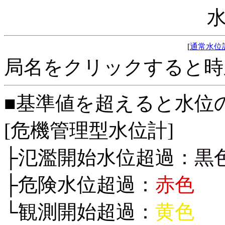
[
通常水位
局名をクリックすると時
■基準値を超えると水位
[危機管理型水位計]
├氾濫開始水位超過：
黒
├危険水位超過：
赤色
└観測開始超過：
黄色