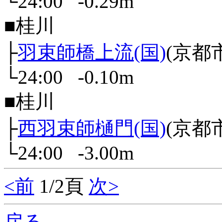
└24:00 -0.29m
■桂川
├
羽束師橋上流(国)
(京都
└24:00 -0.10m
■桂川
├
西羽束師樋門(国)
(京都
└24:00 -3.00m
<前
1/2頁
次>
戻る