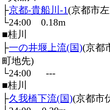
├
京都-貴船川-1
(京都市
└24:00 0.18m
■桂川
├
一の井堰上流(国)
(京
町地先)
└24:00 ---
■桂川
├
久我橋下流(国)
(京都市