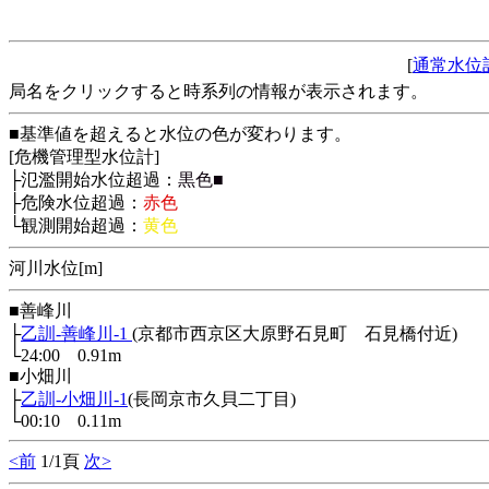
[
通常水位
局名をクリックすると時系列の情報が表示されます。
■基準値を超えると水位の色が変わります。
[危機管理型水位計]
├氾濫開始水位超過：
黒色■
├危険水位超過：
赤色
└観測開始超過：
黄色
河川水位[m]
■善峰川
├
乙訓-善峰川-1
(京都市西京区大原野石見町 石見橋付近)
└24:00 0.91m
■小畑川
├
乙訓-小畑川-1
(長岡京市久貝二丁目)
└00:10 0.11m
<前
1/1頁
次>