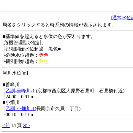
[
通常水位
局名をクリックすると時系列の情報が表示されます。
■基準値を超えると水位の色が変わります。
[危機管理型水位計]
├氾濫開始水位超過：
黒色■
├危険水位超過：
赤色
└観測開始超過：
黄色
河川水位[m]
■善峰川
├
乙訓-善峰川-1
(京都市西京区大原野石見町 石見橋付近)
└24:00 0.91m
■小畑川
├
乙訓-小畑川-1
(長岡京市久貝二丁目)
└00:10 0.11m
<前
1/1頁
次>