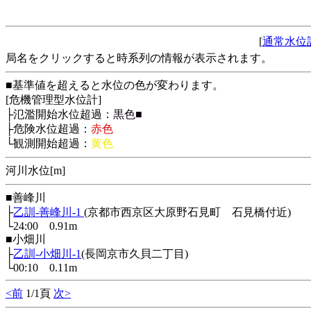
[
通常水位
局名をクリックすると時系列の情報が表示されます。
■基準値を超えると水位の色が変わります。
[危機管理型水位計]
├氾濫開始水位超過：
黒色■
├危険水位超過：
赤色
└観測開始超過：
黄色
河川水位[m]
■善峰川
├
乙訓-善峰川-1
(京都市西京区大原野石見町 石見橋付近)
└24:00 0.91m
■小畑川
├
乙訓-小畑川-1
(長岡京市久貝二丁目)
└00:10 0.11m
<前
1/1頁
次>