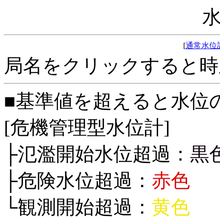
[
通常水位
局名をクリックすると時
■基準値を超えると水位
[危機管理型水位計]
├氾濫開始水位超過：
黒
├危険水位超過：
赤色
└観測開始超過：
黄色