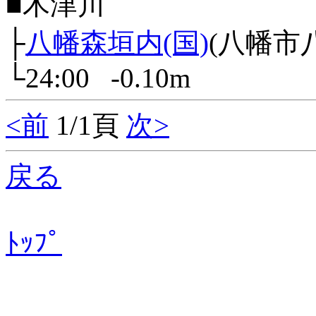
■木津川
├
八幡森垣内(国)
(八幡市
└24:00 -0.10m
<前
1/1頁
次>
戻る
ﾄｯﾌﾟ