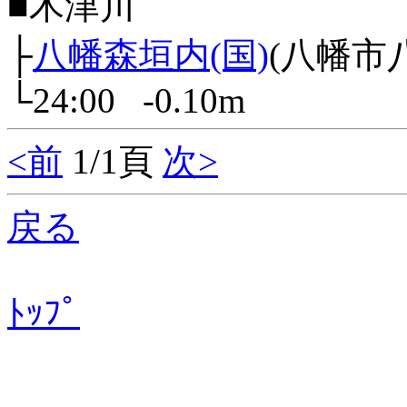
■木津川
├
八幡森垣内(国)
(八幡市
└24:00 -0.10m
<前
1/1頁
次>
戻る
ﾄｯﾌﾟ