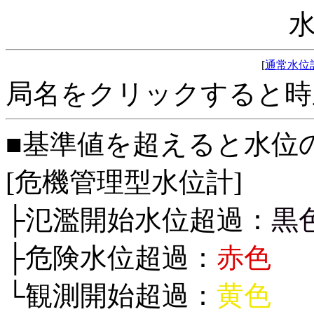
[
通常水位
局名をクリックすると時
■基準値を超えると水位
[危機管理型水位計]
├氾濫開始水位超過：
黒
├危険水位超過：
赤色
└観測開始超過：
黄色