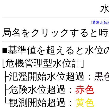
[
通常水位
局名をクリックすると時
■基準値を超えると水位
[危機管理型水位計]
├氾濫開始水位超過：
黒
├危険水位超過：
赤色
└観測開始超過：
黄色