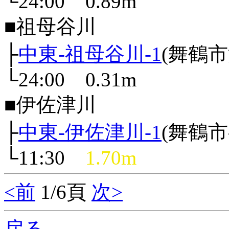
└24:00 0.89m
■祖母谷川
├
中東-祖母谷川-1
(舞鶴
└24:00 0.31m
■伊佐津川
├
中東-伊佐津川-1
(舞鶴
└11:30
1.70m
<前
1/6頁
次>
戻る