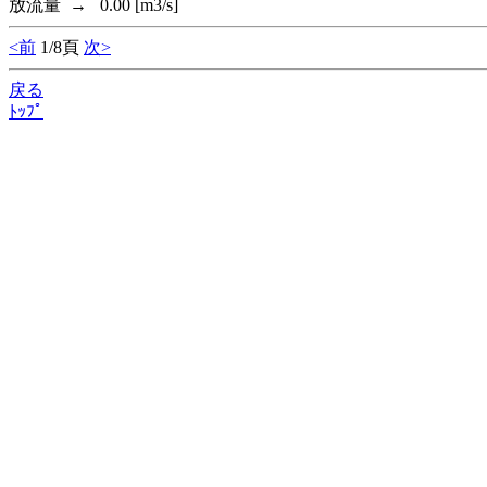
放流量 → 0.00 [m3/s]
<前
1/8頁
次>
戻る
ﾄｯﾌﾟ