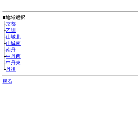
■地域選択
├
京都
├
乙訓
├
山城北
├
山城南
├
南丹
├
中丹西
├
中丹東
└
丹後
戻る