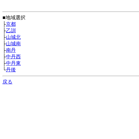
■地域選択
├
京都
├
乙訓
├
山城北
├
山城南
├
南丹
├
中丹西
├
中丹東
└
丹後
戻る