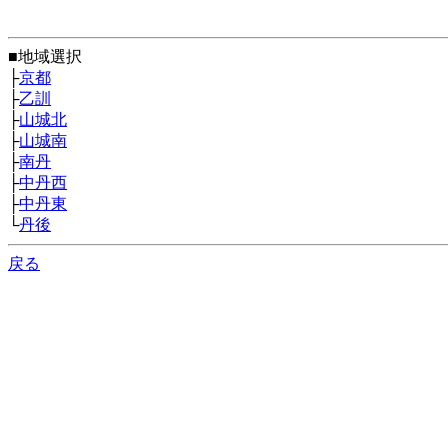
■地域選択
├
京都
├
乙訓
├
山城北
├
山城南
├
南丹
├
中丹西
├
中丹東
└
丹後
戻る