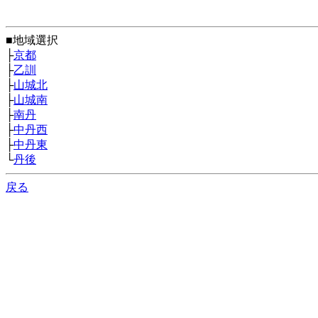
■地域選択
├
京都
├
乙訓
├
山城北
├
山城南
├
南丹
├
中丹西
├
中丹東
└
丹後
戻る