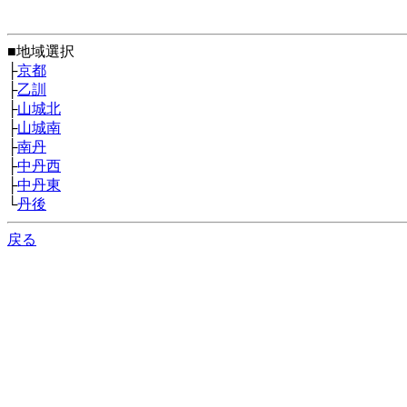
■地域選択
├
京都
├
乙訓
├
山城北
├
山城南
├
南丹
├
中丹西
├
中丹東
└
丹後
戻る