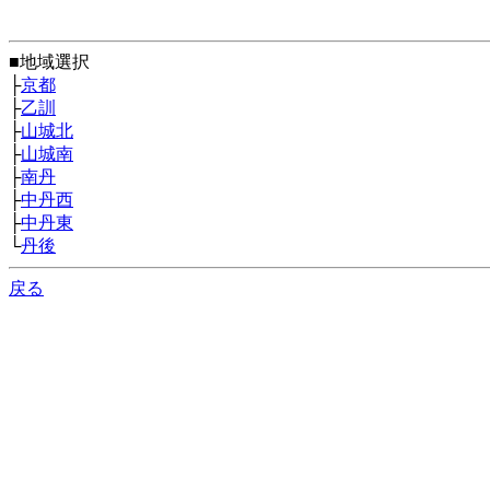
■地域選択
├
京都
├
乙訓
├
山城北
├
山城南
├
南丹
├
中丹西
├
中丹東
└
丹後
戻る