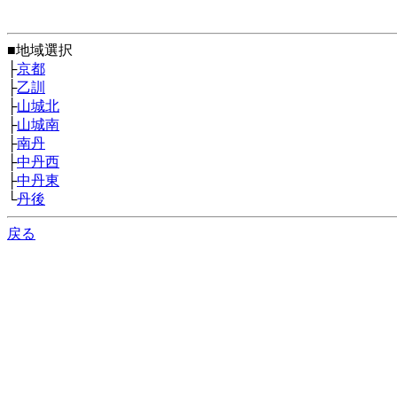
■地域選択
├
京都
├
乙訓
├
山城北
├
山城南
├
南丹
├
中丹西
├
中丹東
└
丹後
戻る