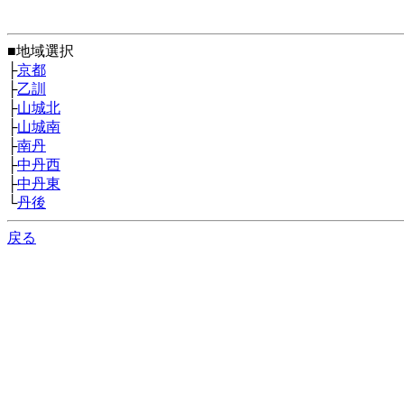
■地域選択
├
京都
├
乙訓
├
山城北
├
山城南
├
南丹
├
中丹西
├
中丹東
└
丹後
戻る