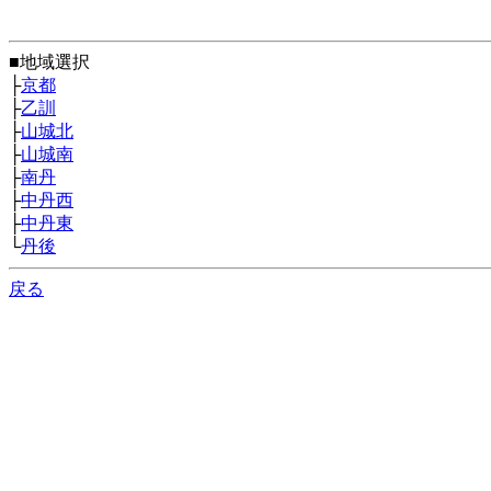
■地域選択
├
京都
├
乙訓
├
山城北
├
山城南
├
南丹
├
中丹西
├
中丹東
└
丹後
戻る