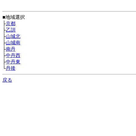
■地域選択
├
京都
├
乙訓
├
山城北
├
山城南
├
南丹
├
中丹西
├
中丹東
└
丹後
戻る